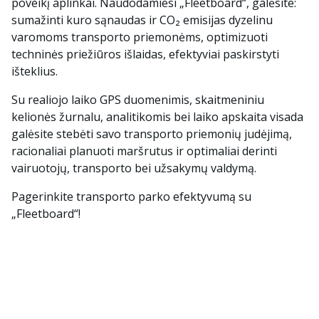
poveikį aplinkai. Naudodamiesi „Fleetboard“, galėsite:
sumažinti kuro sąnaudas ir CO₂ emisijas dyzelinu
varomoms transporto priemonėms, optimizuoti
techninės priežiūros išlaidas, efektyviai paskirstyti
išteklius.
Su realiojo laiko GPS duomenimis, skaitmeniniu
kelionės žurnalu, analitikomis bei laiko apskaita visada
galėsite stebėti savo transporto priemonių judėjimą,
racionaliai planuoti maršrutus ir optimaliai derinti
vairuotojų, transporto bei užsakymų valdymą.
Pagerinkite transporto parko efektyvumą su
„Fleetboard“!