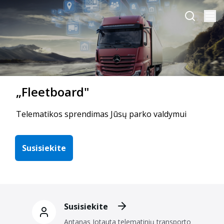
„Fleetboard"
Telematikos sprendimas Jūsų parko valdymui
Susisiekite
Susisiekite
Antanas Jotauta telematinių transporto