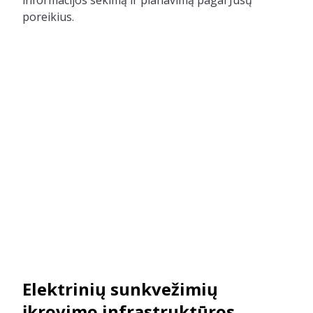
informacijos sekimą ir planavimą pagal Jūsų
poreikius.
Elektrinių sunkvežimių
įkrovimo infrastruktūros